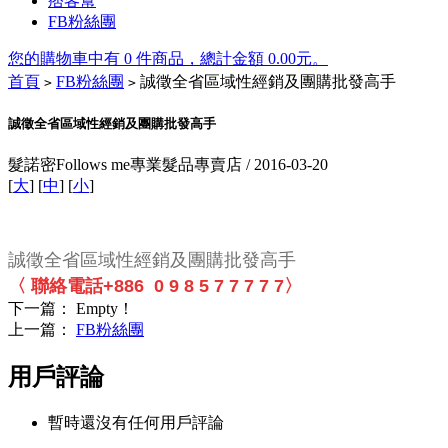
痞客幫
FB粉絲團
您的購物車中有 0 件商品，總計金額 0.00元。
首頁
FB粉絲團
誠徵全省區域性經銷及團購批發高手
>
>
Tory
誠徵全省區域性經銷及團購批發高手
Burch
髮諾密Follows me專業髮品專賣店 /
2016-03-20
Outlet
[
大
] [
中
] [
小
]
On
Sale
誠徵全省區域性經銷及團購批發高手
〈 聯絡電話+886 0 9 8 5 7 7 7 7 7〉
Tory
下一篇： Empty！
Burch
上一篇：
FB粉絲團
Heels
Tory
Burch
用戶評論
boots
暫時還沒有任何用戶評論