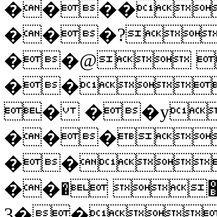
����
���?
��@ 
��
� ��y
���
��
��޺ �
��3� ��� 