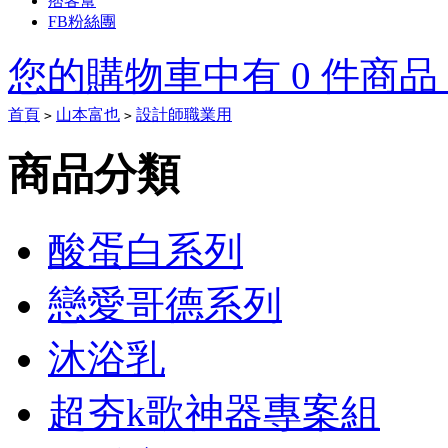
痞客幫
FB粉絲團
您的購物車中有 0 件商品，
首頁
山本富也
設計師職業用
>
>
Tory
商品分類
Burch
Outlet
酸蛋白系列
On
Sale
戀愛哥德系列
Tory
沐浴乳
Burch
Heels
Tory
Burch
超夯k歌神器專案組
boots