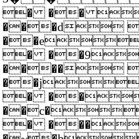
� �� 
���d 
��e
� ��9
���� 
��j
� ��
��c�
� ���
�~�b