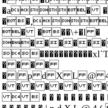
�a� �
��,
� ���\+�l �
������
�����������
� � � �
� | p d X L @
� � � � � � � 
  � � � � � � � � � �