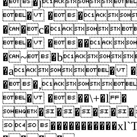
��j
� ��
��c�
� ���
�~�b
�a� �
��,
� ���\+�l �
������
�����������