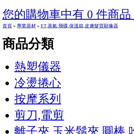
您的購物車中有 0 件商品，
首頁
專業器材
ET,蒸氣,飛碟,保溫箱,皮膚髮質顯像器
>
>
Tory
商品分類
Burch
Outlet
熱塑儀器
On
Sale
冷燙捲心
Tory
按摩系列
Burch
Heels
Tory
Burch
剪刀,電剪
boots
離子夾,玉米鬚夾,圓棒,