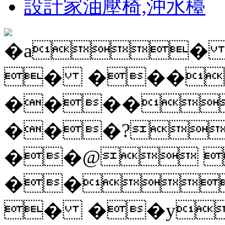
設計家油壓椅,沖水檯
�a�
� ���
����
���?
��@ 
��
� ��y