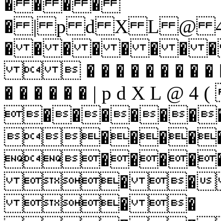
� � � �
� | p d X L @
� � � � � � � 
  � � � � � � � � � �
� � � � � � | p d X L @ 4 
������
�����
����
� � 
� �