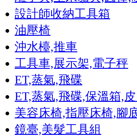
設計師收納工具箱
油壓椅
沖水檯,推車
工具車,展示架,電子秤
ET,蒸氣,飛碟
ET,蒸氣,飛碟,保溫箱
美容床椅,指壓床椅,腳
鏡臺,美髮工具組