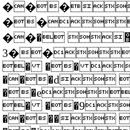
���
��
��޺ �
��3� ��� 
� �� 
���d 
��e
� ��9
���� 