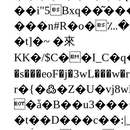
��i"5Bxq��͂
���n#R�o�؊�
�t]�~ �來
KK�/$C��I_C�q�
�s���eoF�j�3wL
r�{�߷�Z�U�vj
�ǡ�B��u3�
��
�t��D���c��:|_ܥ��G�`u