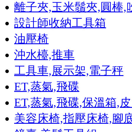
離子夾,玉米鬚夾,圓棒,
設計師收納工具箱
油壓椅
沖水檯,推車
工具車,展示架,電子秤
ET,蒸氣,飛碟
ET,蒸氣,飛碟,保溫箱
美容床椅,指壓床椅,腳