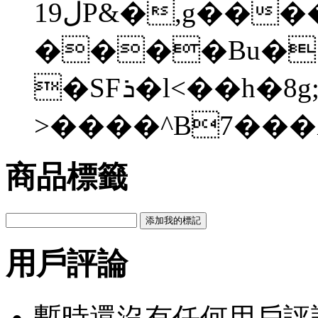
1ڶ9P&�,g����X�·��Q���<�q�:��h`uuT���~U���d�2���ж�u��D^��d�D�ڐ��uu
����Bu�}
�SFܪ�l<��h�8g;`G[�-
>����^B7���
商品標籤
用戶評論
暫時還沒有任何用戶評