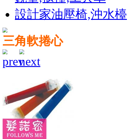
設計家油壓椅,沖水檯
三角軟捲心