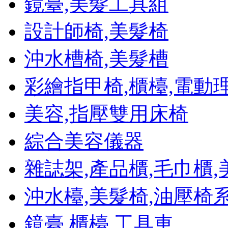
鏡臺,美髮工具組
設計師椅,美髮椅
沖水槽椅,美髮槽
彩繪指甲椅,櫃檯,電動
美容,指壓雙用床椅
綜合美容儀器
雜誌架,產品櫃,毛巾櫃
沖水檯,美髮椅,油壓椅
鏡臺,櫃檯,工具車