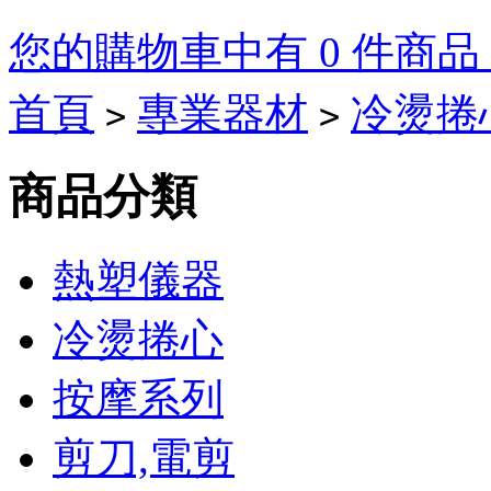
您的購物車中有 0 件商品，
首頁
專業器材
冷燙捲
>
>
Tory
Burch
商品分類
Outlet
On
熱塑儀器
Sale
冷燙捲心
Tory
Burch
Heels
Tory
按摩系列
Burch
boots
剪刀,電剪