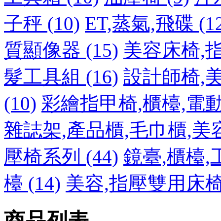
子秤 (10)
ET,蒸氣,飛碟 (12
質顯像器 (15)
美容床椅,指
髮工具組 (16)
設計師椅,美髮
(10)
彩繪指甲椅,櫃檯,電動理
雜誌架,產品櫃,毛巾櫃,美容
壓椅系列 (44)
鏡臺,櫃檯,工
檯 (14)
美容,指壓雙用床椅 
商品列表