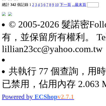
總計
342
個記錄
1
2
3
4
5
6
7
8
9
10
下一頁
...最末頁
© 2005-2026 髮諾密F
有，並保留所有權利。 Tel: 098
lillian23cc@yahoo.com.tw
共執行 77 個查詢，用時 0
已禁用，佔用內存 2.063 
Powered by
ECShop
v2.7.1