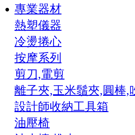
專業器材
熱塑儀器
冷燙捲心
按摩系列
剪刀,電剪
離子夾,玉米鬚夾,圓棒,
設計師收納工具箱
油壓椅