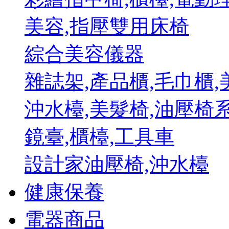
美容,指壓雙用床椅
綜合美容儀器
雜誌架,產品櫃,毛巾櫃
沖水檯,美髮椅,油壓椅
鏡臺,櫃檯,工具車
設計家油壓椅,沖水檯
健康保養
電器商品