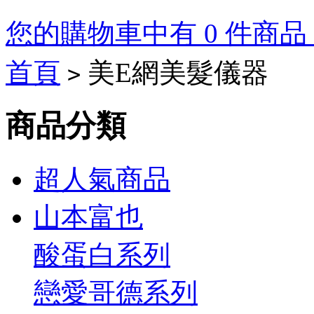
您的購物車中有 0 件商品，
首頁
美E網美髮儀器
>
Tory
Burch
商品分類
Outlet
On
超人氣商品
Sale
山本富也
Tory
Burch
Heels
Tory
酸蛋白系列
Burch
boots
戀愛哥德系列