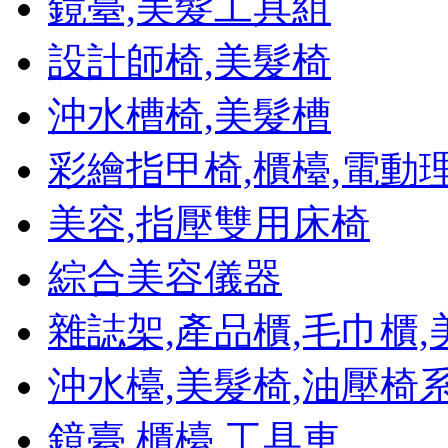
鏡臺,美髮工具組
設計師椅,美髮椅
沖水槽椅,美髮槽
彩繪指甲椅,櫃檯,電動
美容,指壓雙用床椅
綜合美容儀器
雜誌架,產品櫃,毛巾櫃
沖水檯,美髮椅,油壓椅
鏡臺,櫃檯,工具車