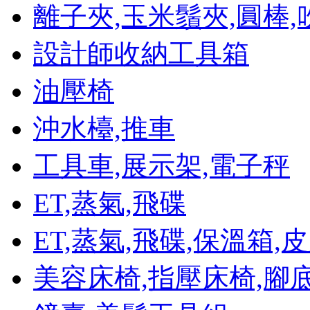
離子夾,玉米鬚夾,圓棒,
設計師收納工具箱
油壓椅
沖水檯,推車
工具車,展示架,電子秤
ET,蒸氣,飛碟
ET,蒸氣,飛碟,保溫箱
美容床椅,指壓床椅,腳