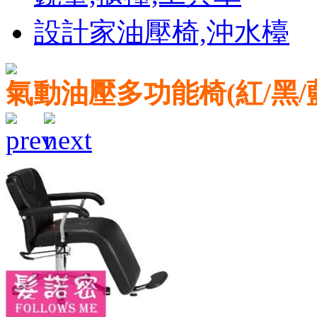
設計家油壓椅,沖水檯
氣動油壓多功能椅(紅/黑/