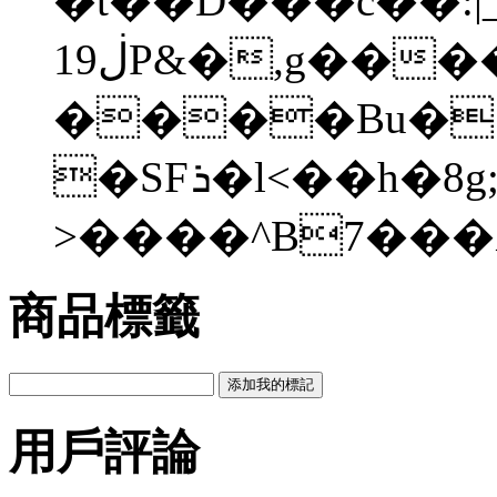
�t��D���c��:|_ܥ��G�`u
1ڶ9P&�,g����X�·��Q���<�q�:��h`uuT���~U���d�2���ж�u��D^��d�D�ڐ��uu
����Bu�}
�SFܪ�l<��h�8g;`G[�-
>����^B7���
商品標籤
用戶評論