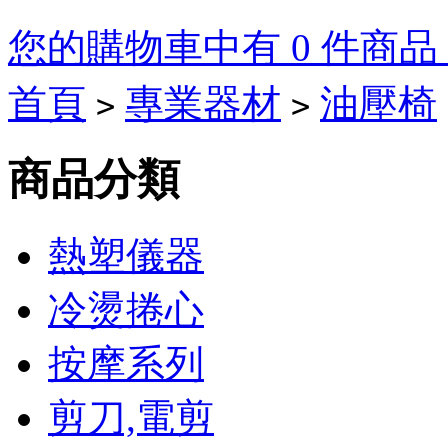
您的購物車中有 0 件商品，
首頁
專業器材
油壓椅
>
>
Tory
Burch
商品分類
Outlet
On
熱塑儀器
Sale
冷燙捲心
Tory
Burch
Heels
Tory
按摩系列
Burch
boots
剪刀,電剪