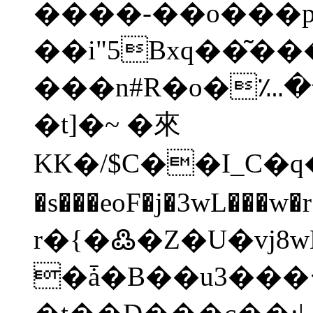
����-��o���p
��i"5Bxq��͂
���n#R�o�؊�
�t]�~ �來
KK�/$C��I_C�q�
�s���eoF�j�3wL
r�{�߷�Z�U�vj
�ǡ�B��u3�
��