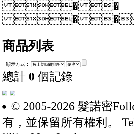
� �
� � 
商品列表
顯示方式：
總計
0
個記錄
© 2005-2026 髮諾密F
有，並保留所有權利。 Tel: 098